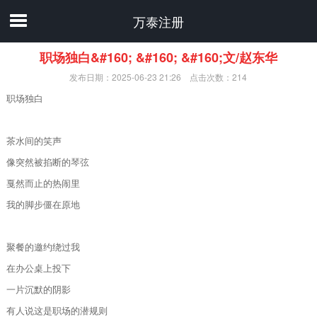
万泰注册
职场独白&#160; &#160; &#160;文/赵东华
发布日期：2025-06-23 21:26 点击次数：214
职场独白
茶水间的笑声
像突然被掐断的琴弦
戛然而止的热闹里
我的脚步僵在原地
聚餐的邀约绕过我
在办公桌上投下
一片沉默的阴影
有人说这是职场的潜规则