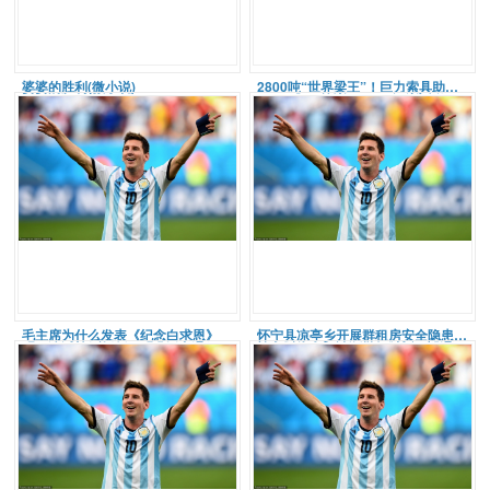
婆婆的胜利(微小说)
2800吨“世界梁王”！巨力索具助力杭州湾跨海铁路大桥首孔8
毛主席为什么发表《纪念白求恩》
怀宁县凉亭乡开展群租房安全隐患“回头看”，多领域筑牢安全防线