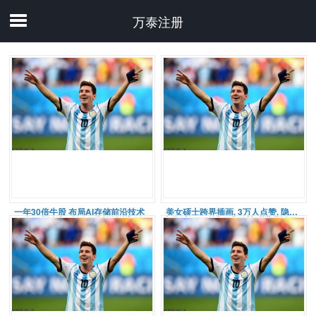
万泰注册
一年30倍牛股 布局AI存储前沿技术
美女硕士跨界插画, 3万人点赞, 隐晦但不涩情: 不理解但很