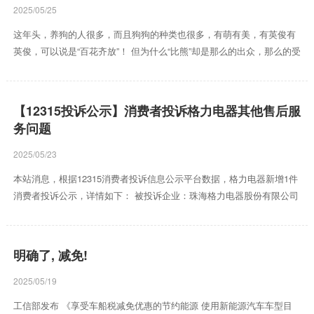
在八小时之外 培育热爱...
2025/05/25
这年头，养狗的人很多，而且狗狗的种类也很多，有萌有美，有英俊有
英俊，可以说是“百花齐放”！ 但为什么“比熊”却是那么的出众，那么的受
欢迎，简直就是“人见人爱”！这才是真正的狗人生赢家！ 一：“长得比狗
熊还帅。” 这只比熊长得一身纯白色的皮毛，脑袋圆滚滚的，看上去就
跟会走路的软绵绵的软绵绵的，很是可爱，因此被称为“棉花糖”。 外形
【12315投诉公示】消费者投诉格力电器其他售后服
如软绵绵的软绵绵的，仅仅只是看上一眼，就足以令人为之倾倒；这样
务问题
的“小比熊”，怎么可能会有人嫌弃呢？ 二：这只小熊本就是个温和的
人。 它不仅长得可爱，还会卖萌，会缠着主人...
2025/05/23
本站消息，根据12315消费者投诉信息公示平台数据，格力电器新增1件
消费者投诉公示，详情如下： 被投诉企业：珠海格力电器股份有限公司
投诉基本信息：2025年03月04日，消费者文**（手机尾号 2999，用户ID
****1219）反映其于2025年03月04日通过现场购买中央空调。投诉问
题：可能存在售后服务->其他售后服务问题，要求修理。处理结果：双
明确了, 减免!
方自行和解 注：投诉基本信息、投诉问题为当事人在全国12315平台投
诉时自行填写。 以上内容为本站据公开信息整理，由智能算法生成（网
2025/05/19
信算备310...
工信部发布 《享受车船税减免优惠的节约能源 使用新能源汽车车型目