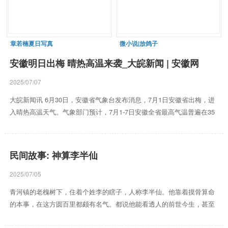
章若楠夏日写真
微小说|放鸽子
安徽明日出梅 晴热高温来袭_大皖新闻 | 安徽网
2025/07/07
大皖新闻讯 6月30日，安徽省气象台发布消息，7月1日安徽省出梅，进
入晴热高温天气。气象部门预计，7月1-7日安徽全省最高气温普遍在35
～37℃，局部地区超过39℃。 30日上午，火辣辣的合肥市街头。 2025
年安徽省入梅和出梅均偏早，梅雨期偏短。数据表明，安徽省淮河以南6
月7日入梅，较常年（6月15日）提早8天，7月1日出梅，较常年（7月12
民间故事: 神算李半仙
日）提早11天；梅雨期长度24天，较常年偏少3天。 梅雨量偏少，梅雨
强度正常梅雨期（6月7日－30日）出现4次强降水过程，分别为7－11日
2025/07/05
（主雨区位于沿...
青河镇的老槐树下，住着个姓李的瞎子，人称李半仙。他靠着摸骨算命
的本事，在这方圆百里都颇有名气。都说他能看透人的前世今生，甚至
能扭转命运，因此找他求卦的人总是排着长队，从老槐树底下一直延伸