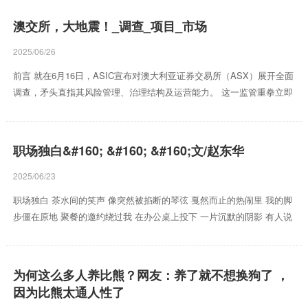
到镇口。 李家祖辈都是摸骨的行家，这门手艺到了李半仙这儿，更是被
传得神乎其神。据说只要他的手在人骨头上轻轻一搭，这人一辈子的经
澳交所，大地震！_调查_项目_市场
历、未来的运势，就跟摊开的书卷一样，被他说得明明白白。虽说李半
仙双眼失明，但镇上的人都对他敬重有加，觉得能参透天机的人，必定
2025/06/26
不是凡人。 可实际上，李半仙远没有表面上那么仙风道骨。他平日里...
前言 就在6月16日，ASIC宣布对澳大利亚证券交易所（ASX）展开全面
调查，矛头直指其风险管理、治理结构及运营能力。 这一监管重拳立即
引发市场剧烈反应，ASX股价应声单日暴跌6.71%，市值蒸发数十亿澳
元，创下一年来最大跌幅。 缘起 2016年，一次硬件故障令ASX交易系
统陷入瘫痪，投资者无法下单、平仓，市场几近停摆。谁也没想到，这
职场独白&#160; &#160; &#160;文/赵东华
仅仅是“导火索”。 在疫情期间，全球交易量激增，CHESS平台却暴露出
对高峰容量的极度脆弱。 2020年，美股“黑色星期一”余震下，ASX再度
2025/06/23
中断交易； 2022...
职场独白 茶水间的笑声 像突然被掐断的琴弦 戛然而止的热闹里 我的脚
步僵在原地 聚餐的邀约绕过我 在办公桌上投下 一片沉默的阴影 有人说
这是职场的潜规则 可我不愿低头逃离 我知道 那些刻意绕开的热闹 是命
运温柔的提醒 在这钢筋水泥的森林里 我该寻找的 不是迎合的掌声 而是
并肩作战的战友 职场从不是争宠的舞台 没有标准答案 没有唯一的路 我
为何这么多人养比熊？网友：养了就不想换狗了 ，
选择 把孤独化作成长的养分 在专业的领域深耕 让能力绽放光芒 吸引同
因为比熊太通人性了
频的灵魂 主动推开新的门 参加行业的盛会 与不同部门的伙伴携手 或是